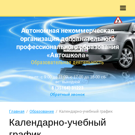
Автономная некоммерческая
организация дополнительного
профессионального образования
«Автошкола»
Образовательная деятельность
пн-пт: с 9:00 до 11:00, с 17-00 до 18-00 сб-
вс: выходной
8 (35164) 31223
Обратный звонок
Главная
  /  
Образование
  /  Календарно-учебный график
Календарно-учебный
график